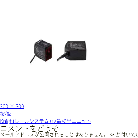
フ
300 × 300
ル
投
投稿:
サ
稿
イ
Knightレールシステム+位置検出ユニット
ズ
ナ
コメントをどうぞ
ビ
メールアドレスが公開されることはありません。
※
が付いて