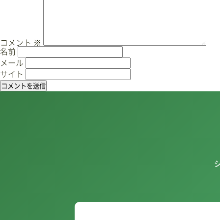
ゲ
ー
シ
ョ
コメント
※
名前
ン
メール
サイト