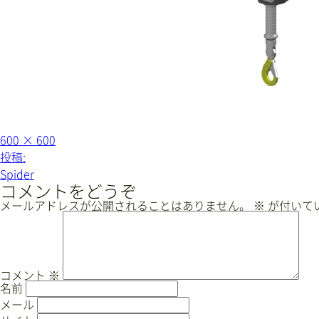
フ
600 × 600
ル
投
投稿:
サ
稿
イ
Spider
ズ
ナ
コメントをどうぞ
ビ
メールアドレスが公開されることはありません。
※
が付いて
ゲ
ー
シ
ョ
コメント
※
名前
ン
メール