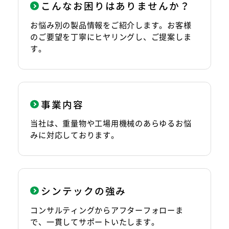
こんなお困りはありませんか？
サイトマップ
プライバシーポリシー
お悩み別の製品情報をご紹介します。お客様
のご要望を丁寧にヒヤリングし、ご提案しま
す。
CAD/PDFデータ
お問い合わせ
シンテック公式Instagram
事業内容
当社は、重量物や工場用機械のあらゆるお悩
みに対応しております。
シンテック公式Youtubeチャンネル
シンテックの強み
コンサルティングからアフターフォローま
で、一貫してサポートいたします。