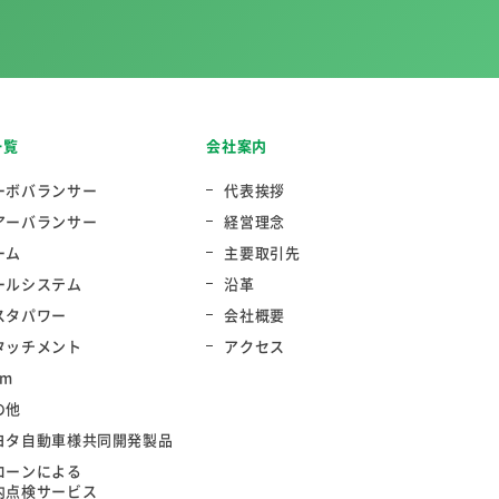
一覧
会社案内
ーボバランサー
代表挨拶
アーバランサー
経営理念
ーム
主要取引先
ールシステム
沿革
スタパワー
会社概要
タッチメント
アクセス
rm
の他
ヨタ自動車様共同開発製品
ローンによる
内点検サービス