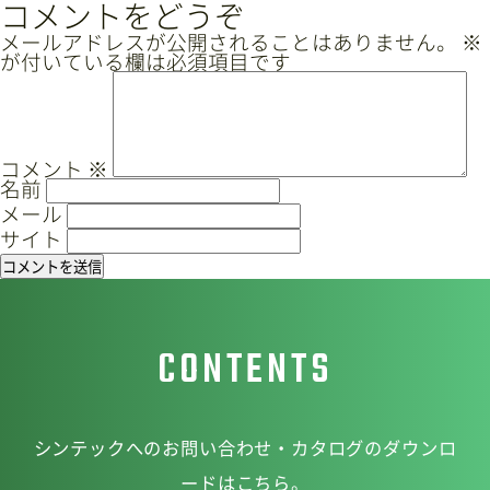
ナ
コメントをどうぞ
ビ
メールアドレスが公開されることはありません。
※
サイトマップ
プライバシーポリシー
が付いている欄は必須項目です
ゲ
ー
CAD/PDFデータ
お問い合わせ
シ
ョ
コメント
※
名前
ン
メール
シンテック公式Instagram
サイト
シンテック公式Youtubeチャンネル
CONTENTS
シンテックへのお問い合わせ・カタログのダウンロ
ードはこちら。