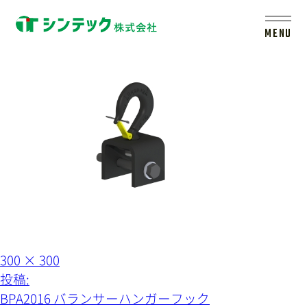
BPA2016
MENU
トップ
シンテックについて
製品一覧
会社案内
フ
300 × 300
新着情報
ル
投
投稿:
サ
イ
稿
BPA2016 バランサーハンガーフック
ズ
採用情報
レールシステムについて