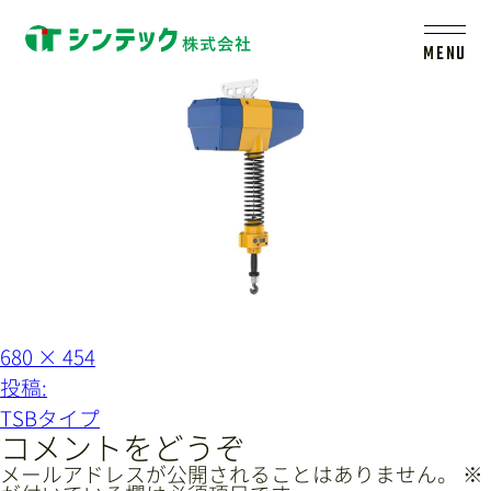
tsb@2x
MENU
トップ
シンテックについて
製品一覧
会社案内
フ
680 × 454
ル
投
投稿:
サ
イ
稿
新着情報
TSBタイプ
ズ
ナ
コメントをどうぞ
ビ
メールアドレスが公開されることはありません。
※
採用情報
レールシステムについて