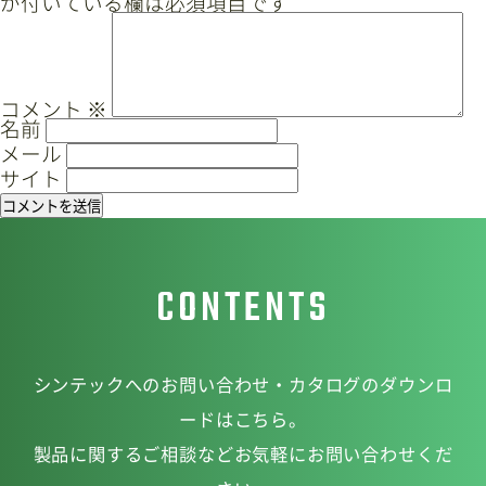
が付いている欄は必須項目です
ゲ
ー
サイトマップ
プライバシーポリシー
シ
ョ
CAD/PDFデータ
お問い合わせ
コメント
※
名前
ン
メール
サイト
シンテック公式Instagram
CONTENTS
シンテック公式Youtubeチャンネル
シンテックへのお問い合わせ・カタログのダウンロ
ードはこちら。
製品に関するご相談などお気軽にお問い合わせくだ