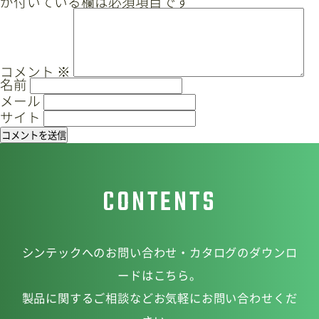
が付いている欄は必須項目です
ゲ
ー
サイトマップ
プライバシーポリシー
シ
ョ
CAD/PDFデータ
お問い合わせ
コメント
※
名前
ン
メール
サイト
シンテック公式Instagram
CONTENTS
シンテック公式Youtubeチャンネル
シンテックへのお問い合わせ・カタログのダウンロ
ードはこちら。
製品に関するご相談などお気軽にお問い合わせくだ