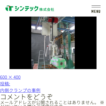
uchi04
MENU
トップ
シンテックについて
製品一覧
会社案内
フ
600 × 400
ル
投
投稿:
サ
イ
稿
新着情報
内側クランプの事例
ズ
ナ
コメントをどうぞ
ビ
メールアドレスが公開されることはありません。
※
採用情報
レールシステムについて