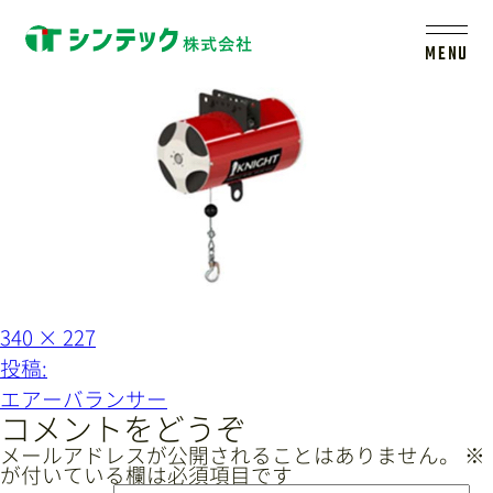
cat_air
MENU
トップ
シンテックについて
製品一覧
フ
340 × 227
会社案内
ル
投
投稿:
サ
イ
稿
エアーバランサー
ズ
新着情報
ナ
コメントをどうぞ
ビ
メールアドレスが公開されることはありません。
※
が付いている欄は必須項目です
ゲ
採用情報
レールシステムについて