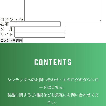
ー
サイトマップ
プライバシーポリシー
シ
ョ
コメント
※
CAD/PDFデータ
お問い合わせ
名前
ン
メール
サイト
シンテック公式Instagram
CONTENTS
シンテック公式Youtubeチャンネル
シンテックへのお問い合わせ・カタログのダウンロ
ードはこちら。
製品に関するご相談などお気軽にお問い合わせくだ
さい。