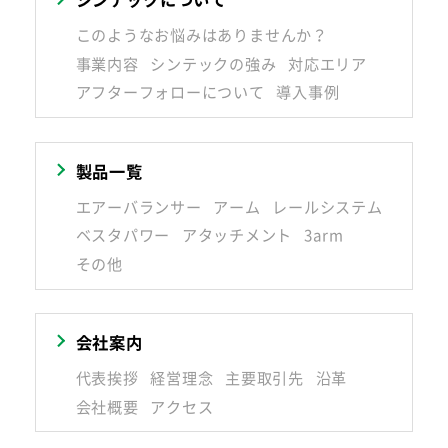
このようなお悩みはありませんか？
サイトマップ
プライバシーポリシー
事業内容
シンテックの強み
対応エリア
アフターフォローについて
導入事例
CAD/PDFデータ
お問い合わせ
製品一覧
シンテック公式Instagram
エアーバランサー
アーム
レールシステム
ベスタパワー
アタッチメント
3arm
その他
シンテック公式Youtubeチャンネル
会社案内
代表挨拶
経営理念
主要取引先
沿革
会社概要
アクセス