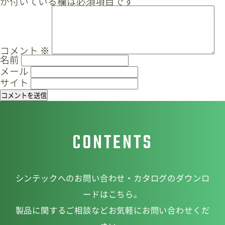
が付いている欄は必須項目です
ゲ
ー
サイトマップ
プライバシーポリシー
シ
ョ
CAD/PDFデータ
お問い合わせ
コメント
※
名前
ン
メール
サイト
シンテック公式Instagram
CONTENTS
シンテック公式Youtubeチャンネル
シンテックへのお問い合わせ・カタログのダウンロ
ードはこちら。
製品に関するご相談などお気軽にお問い合わせくだ