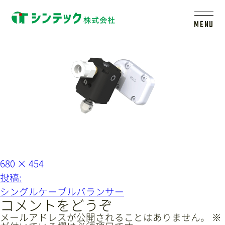
singlebalancer
MENU
トップ
シンテックについて
製品一覧
会社案内
フ
680 × 454
ル
投
投稿:
サ
イ
稿
新着情報
シングルケーブルバランサー
ズ
ナ
コメントをどうぞ
ビ
メールアドレスが公開されることはありません。
※
採用情報
レールシステムについて