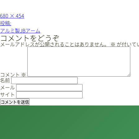
フ
680 × 454
ル
投
投稿:
サ
稿
イ
アルミ製JBアーム
ズ
ナ
コメントをどうぞ
ビ
メールアドレスが公開されることはありません。
※
が付いて
ゲ
ー
シ
ョ
コメント
※
名前
ン
メール
サイト