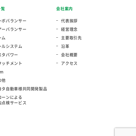
一覧
会社案内
ーボバランサー
代表挨拶
アーバランサー
経営理念
ーム
主要取引先
ールシステム
沿革
スタパワー
会社概要
タッチメント
アクセス
rm
の他
ヨタ自動車様共同開発製品
ローンによる
内点検サービス