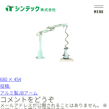
ace
MENU
トップ
シンテックについて
製品一覧
会社案内
フ
680 × 454
ル
投
投稿:
サ
イ
稿
新着情報
アルミ製JBアーム
ズ
ナ
コメントをどうぞ
ビ
メールアドレスが公開されることはありません。
※
採用情報
レールシステムについて