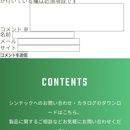
が付いている欄は必須項目です
ゲ
ー
サイトマップ
プライバシーポリシー
シ
ョ
CAD/PDFデータ
お問い合わせ
コメント
※
名前
ン
メール
サイト
シンテック公式Instagram
CONTENTS
シンテック公式Youtubeチャンネル
シンテックへのお問い合わせ・カタログのダウンロ
ードはこちら。
製品に関するご相談などお気軽にお問い合わせくだ