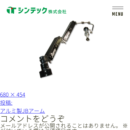
series1
MENU
トップ
シンテックについて
製品一覧
会社案内
フ
680 × 454
ル
投
投稿:
サ
イ
稿
新着情報
アルミ製JBアーム
ズ
ナ
コメントをどうぞ
ビ
メールアドレスが公開されることはありません。
※
採用情報
レールシステムについて