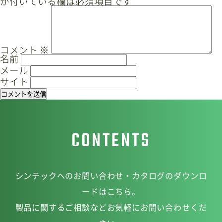
が付いている欄は必須項目です
ゲ
ー
サイトマップ
プライバシーポリシー
シ
ョ
CAD/PDFデータ
お問い合わせ
コメント
※
名前
ン
メール
サイト
シンテック公式Instagram
CONTENTS
シンテック公式Youtubeチャンネル
シンテックへのお問い合わせ・カタログのダウンロ
ードはこちら。
製品に関するご相談などお気軽にお問い合わせくだ