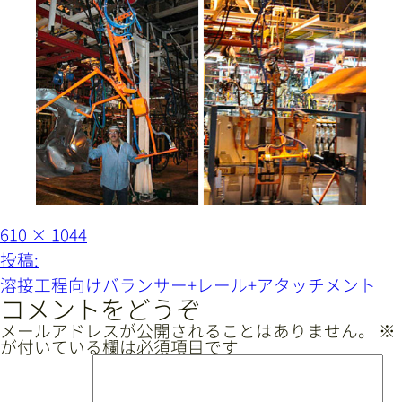
サイトマップ
プライバシーポリシー
CAD/PDFデータ
お問い合わせ
シンテック公式Instagram
フ
610 × 1044
シンテック公式Youtubeチャンネル
ル
投
投稿:
サ
イ
稿
溶接工程向けバランサー+レール+アタッチメント
ズ
ナ
コメントをどうぞ
ビ
メールアドレスが公開されることはありません。
※
が付いている欄は必須項目です
ゲ
ー