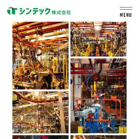
_____1
MENU
トップ
シンテックについて
製品一覧
会社案内
新着情報
採用情報
レールシステムについて