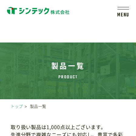
MENU
トップ
シンテックについて
製品一覧
製品一覧
会社案内
トップ
製品一覧
新着情報
取り扱い製品は1,000点以上ございます。
先進分野で複雑なニーズにも対応し、豊富で多彩
採用情報
レールシステムについて