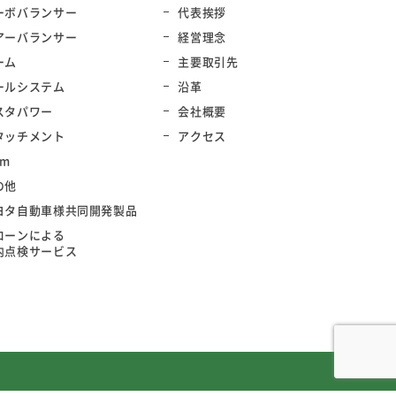
ーボバランサー
代表挨拶
アーバランサー
経営理念
ーム
主要取引先
ールシステム
沿革
スタパワー
会社概要
タッチメント
アクセス
rm
の他
ヨタ自動車様共同開発製品
ローンによる
内点検サービス