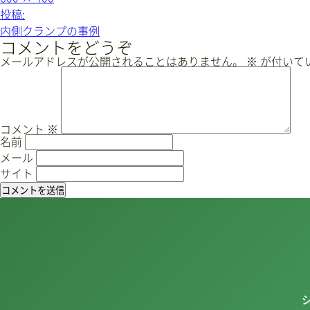
ル
投
投稿:
サ
稿
イ
内側クランプの事例
ズ
ナ
コメントをどうぞ
ビ
メールアドレスが公開されることはありません。
※
が付いて
ゲ
ー
シ
ョ
コメント
※
名前
ン
メール
サイト