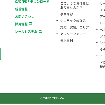
CAD/PDF ダウンロード
このようなお悩みは
サ
ありませんか？
新着情報
エ
事業内容
お問い合わせ
ア
シンテックの強み
レ
採用情報
対応（実績）エリア
ベ
レールシステム
アフターフォロー
ア
導入事例
3a
そ
ト
ド
機
© THING TECH Co.