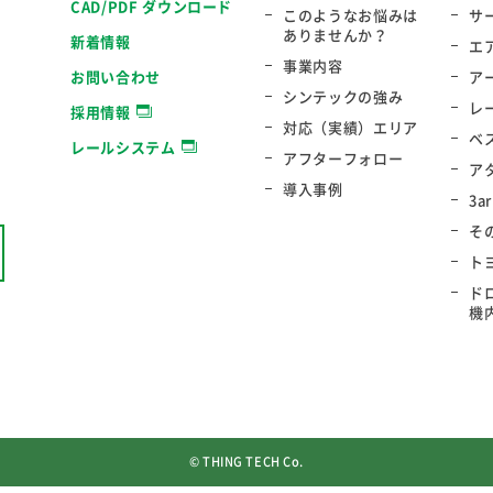
CAD/PDF ダウンロード
このようなお悩みは
サ
ありませんか？
新着情報
エ
事業内容
お問い合わせ
ア
シンテックの強み
レ
採用情報
対応（実績）エリア
ベ
レールシステム
アフターフォロー
ア
導入事例
3a
そ
ト
ド
機
© THING TECH Co.