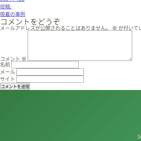
ル
投
投稿:
サ
稿
イ
吸着の事例
ズ
ナ
コメントをどうぞ
ビ
メールアドレスが公開されることはありません。
※
が付いて
ゲ
ー
シ
ョ
コメント
※
名前
ン
メール
サイト