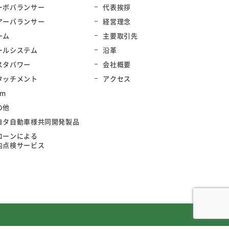
ーボバランサー
代表挨拶
アーバランサー
経営理念
ーム
主要取引先
ールシステム
沿革
スタパワー
会社概要
タッチメント
アクセス
rm
の他
ヨタ自動車様共同開発製品
ローンによる
内点検サービス