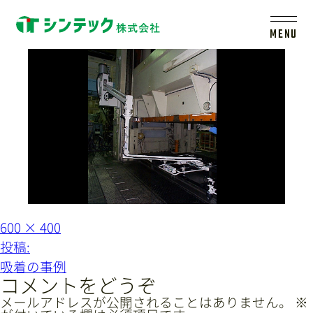
kyuchaku05
MENU
トップ
シンテックについて
製品一覧
会社案内
フ
600 × 400
ル
投
投稿:
サ
イ
稿
新着情報
吸着の事例
ズ
ナ
コメントをどうぞ
ビ
メールアドレスが公開されることはありません。
※
採用情報
レールシステムについて