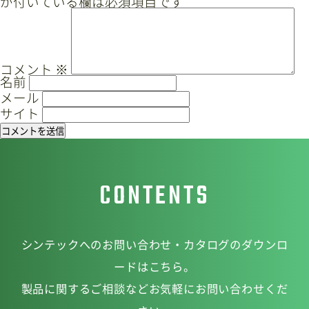
が付いている欄は必須項目です
ゲ
ー
サイトマップ
プライバシーポリシー
シ
ョ
CAD/PDFデータ
お問い合わせ
コメント
※
名前
ン
メール
サイト
シンテック公式Instagram
CONTENTS
シンテック公式Youtubeチャンネル
シンテックへのお問い合わせ・カタログのダウンロ
ードはこちら。
製品に関するご相談などお気軽にお問い合わせくだ