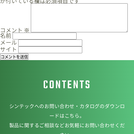
が付いている欄は必須項目です
ゲ
ー
サイトマップ
プライバシーポリシー
シ
ョ
CAD/PDFデータ
お問い合わせ
コメント
※
名前
ン
メール
サイト
シンテック公式Instagram
CONTENTS
シンテック公式Youtubeチャンネル
シンテックへのお問い合わせ・カタログのダウンロ
ードはこちら。
製品に関するご相談などお気軽にお問い合わせくだ