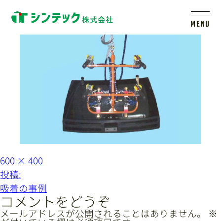
kyuchaku06
MENU
トップ
シンテックについて
製品一覧
会社案内
フ
600 × 400
ル
投
投稿:
サ
イ
稿
新着情報
吸着の事例
ズ
ナ
コメントをどうぞ
ビ
メールアドレスが公開されることはありません。
※
採用情報
レールシステムについて