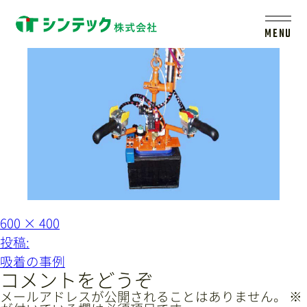
kyuchaku14
MENU
トップ
シンテックについて
製品一覧
会社案内
フ
600 × 400
ル
投
投稿:
サ
イ
稿
新着情報
吸着の事例
ズ
ナ
コメントをどうぞ
ビ
メールアドレスが公開されることはありません。
※
採用情報
レールシステムについて