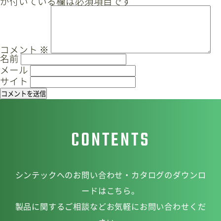
が付いている欄は必須項目です
ゲ
ー
サイトマップ
プライバシーポリシー
シ
ョ
CAD/PDFデータ
お問い合わせ
コメント
※
名前
ン
メール
サイト
シンテック公式Instagram
CONTENTS
シンテック公式Youtubeチャンネル
シンテックへのお問い合わせ・カタログのダウンロ
ードはこちら。
製品に関するご相談などお気軽にお問い合わせくだ