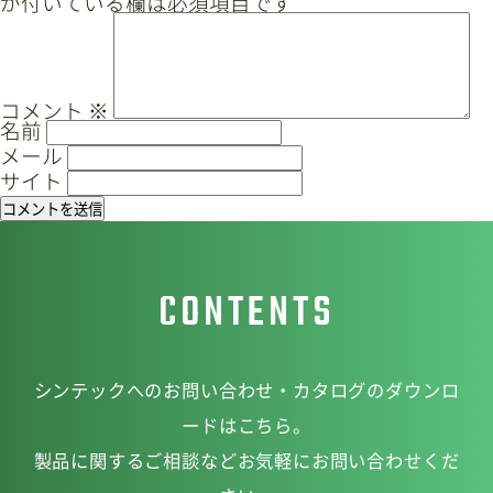
が付いている欄は必須項目です
ゲ
ー
サイトマップ
プライバシーポリシー
シ
ョ
CAD/PDFデータ
お問い合わせ
コメント
※
名前
ン
メール
サイト
シンテック公式Instagram
CONTENTS
シンテック公式Youtubeチャンネル
シンテックへのお問い合わせ・カタログのダウンロ
ードはこちら。
製品に関するご相談などお気軽にお問い合わせくだ