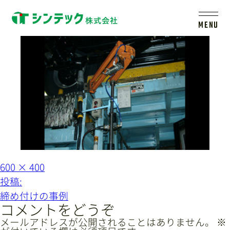
shime03
MENU
トップ
シンテックについて
製品一覧
会社案内
フ
600 × 400
ル
投
投稿:
サ
イ
稿
新着情報
締め付けの事例
ズ
ナ
コメントをどうぞ
ビ
メールアドレスが公開されることはありません。
※
採用情報
レールシステムについて