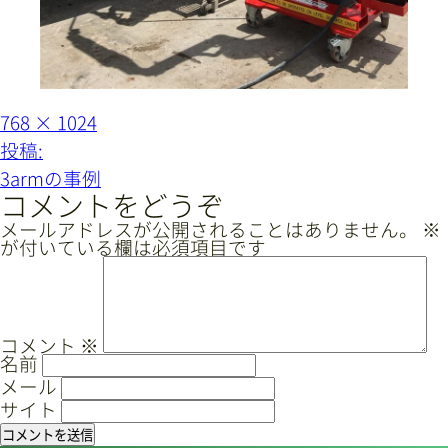
サイトマップ
プライバシーポリシー
CAD/PDFデータ
お問い合わせ
フ
768 × 1024
ル
投
投稿:
サ
イ
稿
3armの事例
ズ
シンテック公式Instagram
ナ
コメントをどうぞ
ビ
メールアドレスが公開されることはありません。
※
が付いている欄は必須項目です
ゲ
シンテック公式Youtubeチャンネル
ー
シ
ョ
コメント
※
名前
ン
メール
サイト