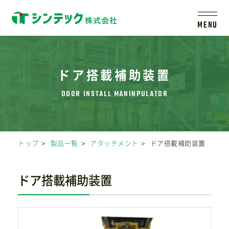
MENU
トップ
ドア搭載補助装置
シンテックについて
製品一覧
トップ
製品一覧
アタッチメント
ドア搭載補助装置
会社案内
ドア搭載補助装置
新着情報
採用情報
レールシステムについて