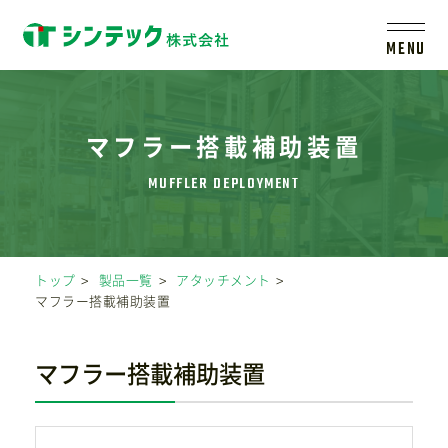
MENU
トップ
マフラー搭載補助装置
シンテックについて
製品一覧
トップ
製品一覧
アタッチメント
マフラー搭載補助装置
会社案内
マフラー搭載補助装置
新着情報
採用情報
レールシステムについて