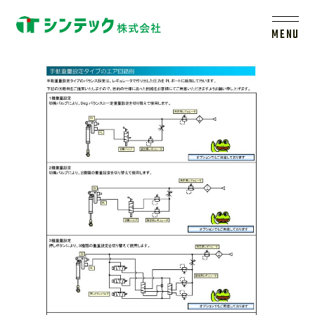
バランスシリンダカタログ
20211220 (2)_ページ_4
MENU
トップ
シンテックについて
製品一覧
会社案内
新着情報
採用情報
レールシステムについて