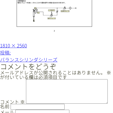
サイトマップ
プライバシーポリシー
CAD/PDFデータ
お問い合わせ
フ
1810 × 2560
ル
シンテック公式Instagram
投
投稿:
サ
イ
稿
バランスシリンダシリーズ
ズ
ナ
コメントをどうぞ
シンテック公式Youtubeチャンネル
ビ
メールアドレスが公開されることはありません。
※
が付いている欄は必須項目です
ゲ
ー
シ
ョ
コメント
※
名前
ン
メール