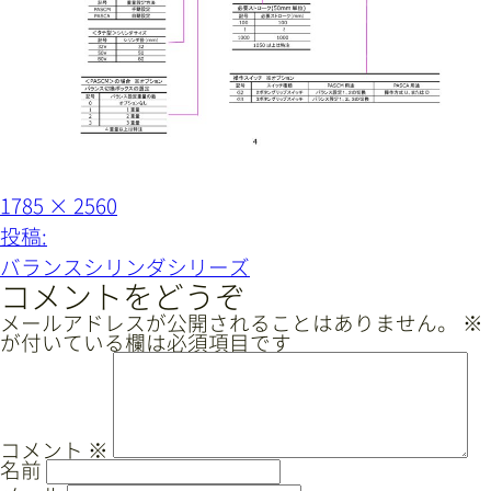
サイトマップ
プライバシーポリシー
CAD/PDFデータ
お問い合わせ
フ
1785 × 2560
シンテック公式Instagram
ル
投
投稿:
サ
イ
稿
バランスシリンダシリーズ
ズ
ナ
コメントをどうぞ
シンテック公式Youtubeチャンネル
ビ
メールアドレスが公開されることはありません。
※
が付いている欄は必須項目です
ゲ
ー
シ
ョ
コメント
※
名前
ン