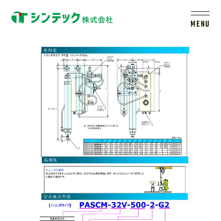
バランスシリンダカタログ
20211220 (2)_ページ_5
MENU
トップ
シンテックについて
製品一覧
会社案内
新着情報
採用情報
レールシステムについて