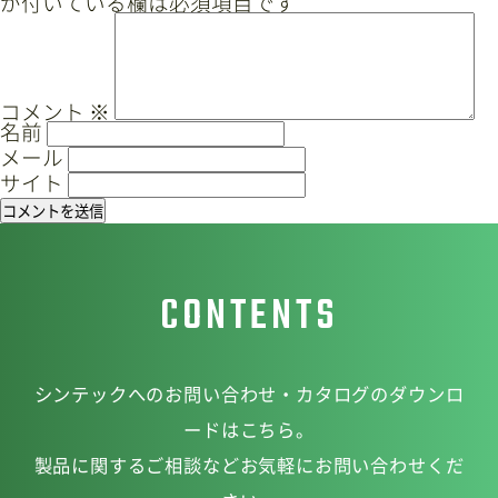
が付いている欄は必須項目です
ゲ
ー
サイトマップ
プライバシーポリシー
シ
ョ
CAD/PDFデータ
お問い合わせ
コメント
※
名前
ン
メール
サイト
シンテック公式Instagram
CONTENTS
シンテック公式Youtubeチャンネル
シンテックへのお問い合わせ・カタログのダウンロ
ードはこちら。
製品に関するご相談などお気軽にお問い合わせくだ