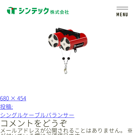
tandem
MENU
トップ
シンテックについて
製品一覧
会社案内
フ
680 × 454
ル
投
投稿:
サ
イ
稿
新着情報
シングルケーブルバランサー
ズ
ナ
コメントをどうぞ
ビ
メールアドレスが公開されることはありません。
※
採用情報
レールシステムについて