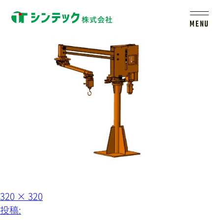
arm-electric04-2
MENU
トップ
シンテックについて
製品一覧
会社案内
新着情報
フ
320 × 320
ル
投
投稿:
サ
イ
採用情報
レールシステムについて