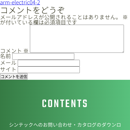
稿
arm-electric04-2
ズ
ナ
コメントをどうぞ
サイトマップ
プライバシーポリシー
ビ
メールアドレスが公開されることはありません。
※
が付いている欄は必須項目です
ゲ
CAD/PDFデータ
お問い合わせ
ー
シ
ョ
コメント
※
名前
ン
シンテック公式Instagram
メール
サイト
シンテック公式Youtubeチャンネル
CONTENTS
シンテックへのお問い合わせ・カタログのダウンロ