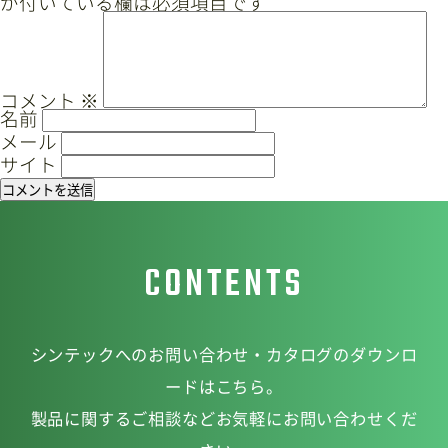
が付いている欄は必須項目です
ゲ
ー
サイトマップ
プライバシーポリシー
シ
ョ
CAD/PDFデータ
お問い合わせ
コメント
※
名前
ン
メール
サイト
シンテック公式Instagram
CONTENTS
シンテック公式Youtubeチャンネル
シンテックへのお問い合わせ・カタログのダウンロ
ードはこちら。
製品に関するご相談などお気軽にお問い合わせくだ