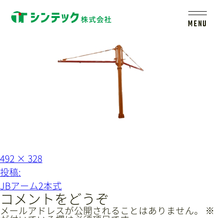
jb-2-arm-type
MENU
トップ
シンテックについて
製品一覧
会社案内
フ
492 × 328
ル
投
投稿:
サ
イ
稿
新着情報
JBアーム2本式
ズ
ナ
コメントをどうぞ
ビ
メールアドレスが公開されることはありません。
※
採用情報
レールシステムについて