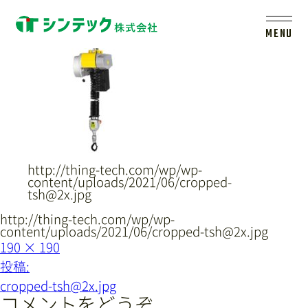
cropped-tsh@2x.jpg
MENU
トップ
シンテックについて
http://thing-tech.com/wp/wp-
製品一覧
content/uploads/2021/06/cropped-
tsh@2x.jpg
会社案内
http://thing-tech.com/wp/wp-
content/uploads/2021/06/cropped-tsh@2x.jpg
フ
190 × 190
ル
投
新着情報
投稿:
サ
イ
稿
cropped-tsh@2x.jpg
ズ
ナ
コメントをどうぞ
採用情報
レールシステムについて