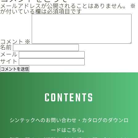
ビ
メールアドレスが公開されることはありません。
※
が付いている欄は必須項目です
サイトマップ
プライバシーポリシー
ゲ
ー
CAD/PDFデータ
お問い合わせ
シ
ョ
コメント
※
名前
ン
メール
シンテック公式Instagram
サイト
シンテック公式Youtubeチャンネル
CONTENTS
シンテックへのお問い合わせ・カタログのダウンロ
ードはこちら。