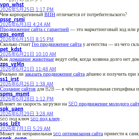
ゲ
さ
vpn_whst
ん
2026年5月25日 1:17 PM
ー
の
Чем корпоративный
ВПН
отличается от потребительского?
シ
発
さ
pssg_rsmi
言:
ん
2026年6月3日 4:24 AM
ョ
の
Продвижение сайта с гарантией
— это маркетинговый ход или р
ン
さ
発
gps_eomt
ん
言:
2026年6月15日 8:15 PM
の
Сколько стоит
Гео продвижение сайта
у агентства — из чего скл
さ
発
pet_kdst
ん
言:
2026年6月21日 10:10 AM
の
Как
домашние животные
ведут себя, когда хозяина долго нет до
発
さ
zps_vgMn
言:
ん
2026年6月21日 11:48 AM
の
Реально ли
заказать продвижение сайта
дёшево и получить при э
さ
発
ss1_irst
ん
言:
2026年6月26日 1:38 AM
の
Создание сайтов
для B2B — в чём принципиальная специфика п
発
さ
spms_msmt
言:
ん
2026年6月28日 1:12 PM
の
Влияет ли скорость загрузки на
SEO продвижение молодого сай
さ
発
spk_uaen
ん
言:
2026年6月29日 3:28 AM
の
seo под ключ
seo под ключ
.
さ
発
sos_lzEt
ん
言:
2026年7月1日 5:29 AM
の
Может ли неправильная
seo оптимизация сайта
привести к сан
発
さ
sppk_ovpn