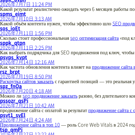
言:
ん
2026年7月7日 11:24 PM
の
Какой результат реалистично ожидать через 6 месяцев работы п
発
さ
spms_eimt
言:
ん
2026年7月10日 3:13 AM
の
Какой объём контента нужен, чтобы эффективно шло
SEO продв
さ
発
sos_ioEt
ん
言:
2026年7月11日 1:56 PM
の
Сколько стоит профессиональная
seo оптимизация сайта
«под к
発
さ
sppk_qtpn
言:
ん
2026年7月11日 2:25 PM
の
Как выбрать подрядчика для SEO продвижения под ключ, чтобы
発
さ
psvps_kvpt
言:
ん
2026年7月14日 12:16 AM
の
Как частота обновления контента влияет на
продвижение сайта 
さ
発
rsz_brpt
ん
言:
2026年7月19日 8:50 PM
の
Раскрутка сайтов заказать
с гарантией позиций — это реальная у
発
さ
spz_fnOa
言:
ん
2026年7月20日 4:18 AM
の
Можно ли
seo продвижение заказать
разово, без длительного ко
発
さ
pssozr_qsPi
言:
ん
2026年7月21日 10:42 AM
の
продвижение сайта с оплатой за результат
продвижение сайта с о
さ
発
psvt1_svEl
ん
言:
2026年7月24日 4:24 AM
の
Продвижение сайта в топ 10
— роль Core Web Vitals в 2024 го
さ
発
tsp_qmPi
ん
言:
2026年7月27日 12:22 AM