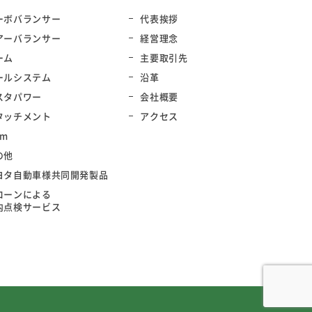
ーボバランサー
代表挨拶
アーバランサー
経営理念
ーム
主要取引先
ールシステム
沿革
スタパワー
会社概要
タッチメント
アクセス
rm
の他
ヨタ自動車様共同開発製品
ローンによる
内点検サービス