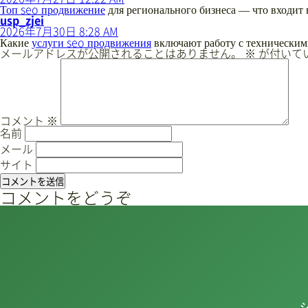
の
Топ seo продвижение
для регионального бизнеса — что входит 
さ
発
usp_zjei
ん
言:
2026年7月30日 8:28 AM
の
Какие
услуги seo продвижения
включают работу с технически
コ
発
メールアドレスが公開されることはありません。
※
が付いて
メ
言:
ン
ト
を
ど
う
コメント
※
ぞ
名前
メール
サイト
コメントをどうぞ