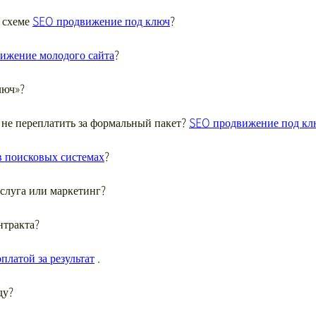
о схеме
SEO продвижение под ключ
?
ижение молодого сайта
?
люч»?
 не переплатить за формальный пакет?
SEO продвижение под кл
в поисковых системах
?
слуга или маркетинг?
нтракта?
платой за результат
.
ду?