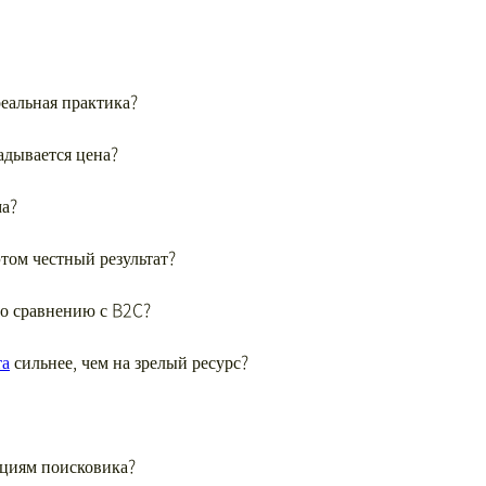
еальная практика?
адывается цена?
ма?
том честный результат?
о сравнению с B2C?
та
сильнее, чем на зрелый ресурс?
кциям поисковика?