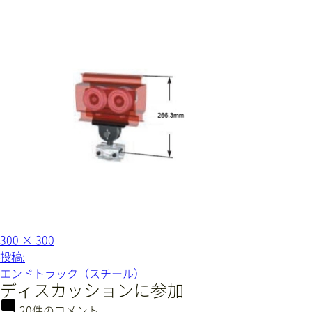
フ
300 × 300
ル
投
投稿:
サ
稿
イ
エンドトラック（スチール）
ズ
ナ
ディスカッションに参加
ビ
20件のコメント