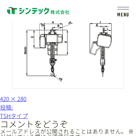
servo1
MENU
トップ
シンテックについて
製品一覧
会社案内
フ
420 × 280
ル
投
投稿:
サ
イ
稿
新着情報
TSHタイプ
ズ
ナ
コメントをどうぞ
ビ
メールアドレスが公開されることはありません。
※
採用情報
レールシステムについて