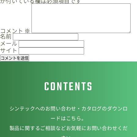
が付いている欄は必須項目です
ゲ
ー
サイトマップ
プライバシーポリシー
シ
ョ
CAD/PDFデータ
お問い合わせ
コメント
※
名前
ン
メール
サイト
シンテック公式Instagram
CONTENTS
シンテック公式Youtubeチャンネル
シンテックへのお問い合わせ・カタログのダウンロ
ードはこちら。
製品に関するご相談などお気軽にお問い合わせくだ