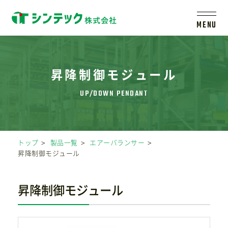
MENU
トップ
昇降制御モジュール
シンテックについて
製品一覧
トップ
製品一覧
エアーバランサー
昇降制御モジュール
会社案内
昇降制御モジュール
新着情報
採用情報
レールシステムについて